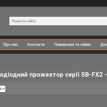
Про нас
Контакти
Поверненя та обмін
Дос
одіодний прожектор серії SB-FX2 