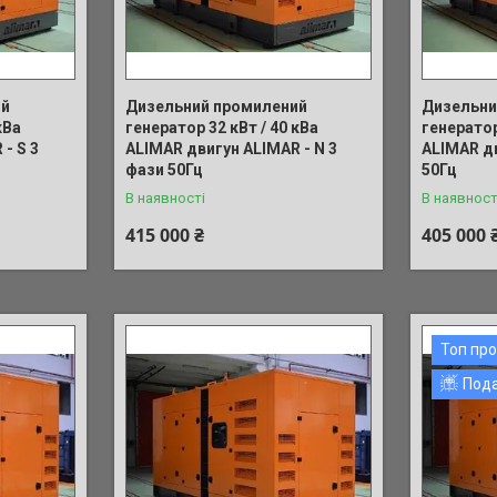
ий
Дизельний промилений
Дизельни
кВа
генератор 32 кВт / 40 кВа
генератор
- S 3
ALIMAR двигун ALIMAR - N 3
ALIMAR дв
фази 50Гц
50Гц
В наявності
В наявност
415 000 ₴
405 000 
Топ пр
Под