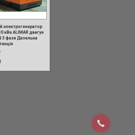
й электрогенератор
110 кВа ALIMAR двигун
 3 фази Дизельна
танція
і
₴