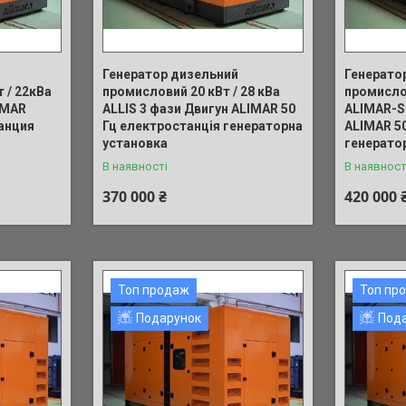
Генератор дизельний
Генерато
 / 22кВа
промисловий 20 кВт / 28 кВа
промислов
IMAR
ALLIS 3 фази Двигун ALIMAR 50
ALIMAR-S
анция
Гц електростанція генераторна
ALIMAR 5
установка
генерато
В наявності
В наявност
370 000 ₴
420 000 
Топ продаж
Топ пр
Подарунок
Под