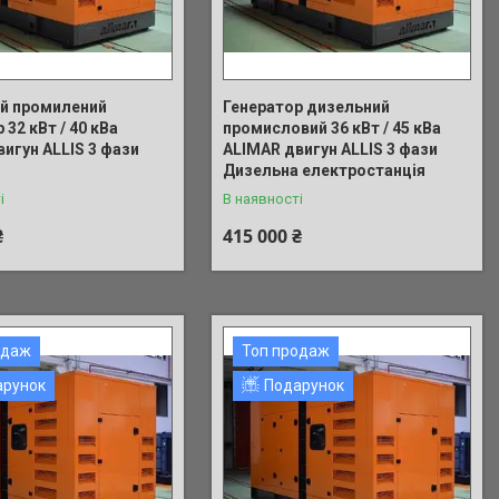
й промилений
Генератор дизельний
 32 кВт / 40 кВа
промисловий 36 кВт / 45 кВа
игун ALLIS 3 фази
ALIMAR двигун ALLIS 3 фази
Дизельна електростанція
і
В наявності
₴
415 000 ₴
одаж
Топ продаж
арунок
Подарунок