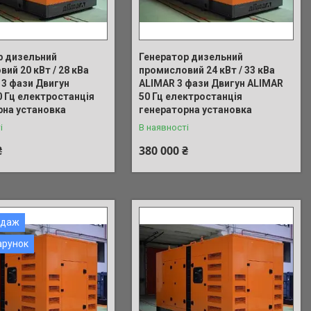
р дизельний
Генератор дизельний
ий 20 кВт / 28 кВа
промисловий 24 кВт / 33 кВа
 3 фази Двигун
ALIMAR 3 фази Двигун ALIMAR
0 Гц електростанція
50 Гц електростанція
рна установка
генераторна установка
і
В наявності
₴
380 000 ₴
одаж
арунок