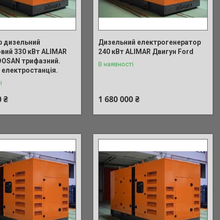
р дизельний
Дизельний електрогенератор
вий 330 кВт ALIMAR
240 кВт ALIMAR Двигун Ford
OOSAN трифазний.
В наявності
 електростанція.
і
0 ₴
1 680 000 ₴