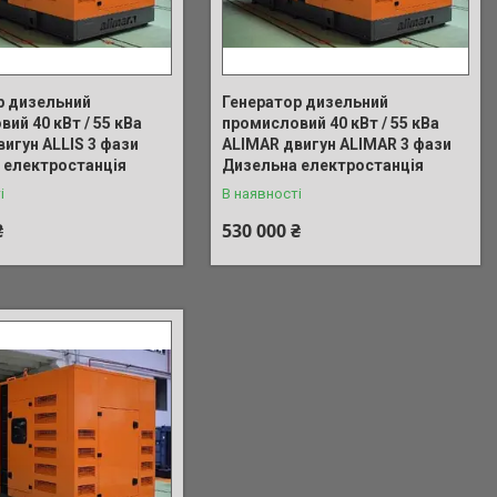
р дизельний
Генератор дизельний
ий 40 кВт / 55 кВа
промисловий 40 кВт / 55 кВа
игун ALLIS 3 фази
ALIMAR двигун ALIMAR 3 фази
 електростанція
Дизельна електростанція
і
В наявності
₴
530 000 ₴