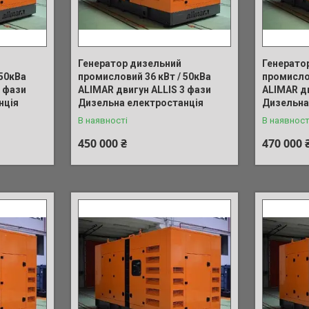
Генератор дизельний
Генерато
 50кВа
промисловий 36 кВт / 50кВа
промислов
3 фази
ALIMAR двигун ALLIS 3 фази
ALIMAR дв
нція
Дизельна електростанція
Дизельна
В наявності
В наявност
450 000 ₴
470 000 