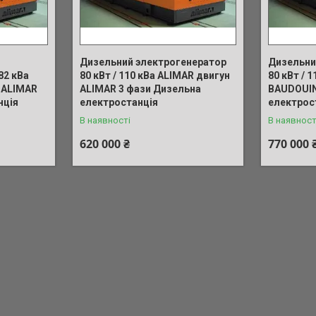
Дизельний электрогенератор
Дизельни
82 кВа
80 кВт / 110 кВа ALIMAR двигун
80 кВт / 
 ALIMAR
ALIMAR 3 фази Дизельна
BAUDOUIN
нція
електростанція
електрос
В наявності
В наявност
620 000 ₴
770 000 