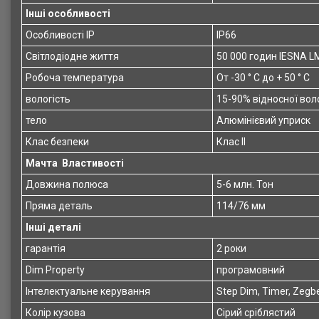
Інші особливості
Особливості IP
IP66
Світлодіодне життя
50 000 годин IESNA L
Робоча температура
От -30 ° C до + 50 ° C
вологість
15-90% відносної вол
тело
Алюмінієвий уприск
Клас безпеки
Клас II
Мачта
Властивості
Довжина полюса
5-6 млн. Тон
Пряма деталь
114/76 мм
Інші деталі
гарантія
2 роки
Dim Property
програмовний
Інтелектуальне керування
Step Dim, Timer, Zegb
Колір кузова
Сірий сріблястий