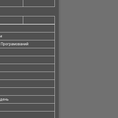
лм
т Програмований
/день