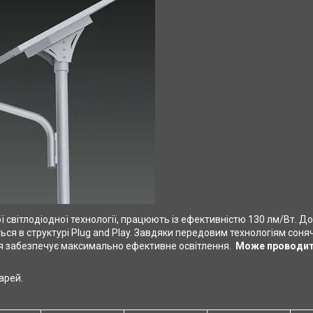
вітлодіодної технології, працюють із ефективністю 130 лм/Вт. Довг
ться в структурі Plug and Play. Завдяки передовим технологіям сон
ня забезпечує максимально ефективне освітлення.
Може проводити
арей.