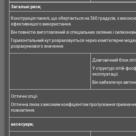
Загальні риси;
Конструкція панелі, що обертається на 360 градусів, з висо
ефективнішого використання.
Він повністю виготовлений зі спеціальних скляних і силіконови
Горизонтальний кут розраховується через комп'ютерне модел
розрахункового значення.
Довговічний блок літ
У структурі літій-фос
експлуатації.
Він забезпечує автон
Оптичні опції
Оптична лінза з високим коефіцієнтом пропускання призначе
пожовтіння.
аксесуари;