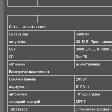
Оптичні властивості
Сила світла
5400 лм
потужність
30-40 Вт Програмова
CCT
3000 К, 4000 К, 5000 К
CRI
Ra> 70
оптичний
асиметричний
Електричні властивості
Сонячна панель
285 Вт
акумулятор
512 Втч
автономия
10 годин/день
зарядний пристрій
MPPT
Тип батареї
Літій-залізо-фосфатн