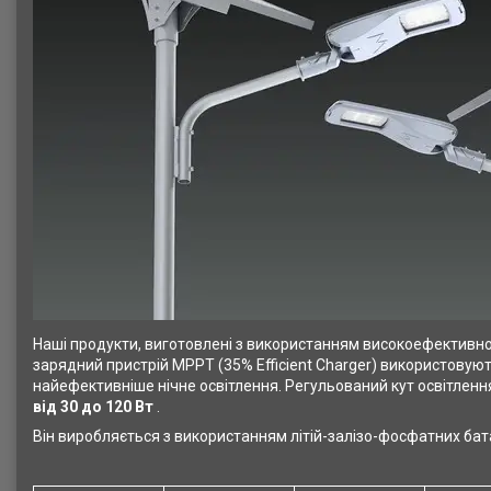
Наші продукти, виготовлені з використанням високоефективної с
зарядний пристрій MPPT (35% Efficient Charger) використовую
найефективніше нічне освітлення. Регульований кут освітлен
від 30 до 120 Вт
.
Він виробляється з використанням літій-залізо-фосфатних бат