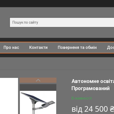
Про нас
Контакти
Поверненя та обмін
Дос
Автономне освітл
Програмований
В наявності
від
24 500 