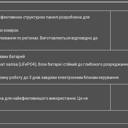
коефективною структурою панелі розроблена для
х комірок.
ювання по регіонах. Виготовляється відповідно до
ієвих батарей
фат заліза (LiFePO4), блок батареї стійкий до глибокого розряджан
омну роботу до 3 днів завдяки електронним блокам керування.
на для найефективнішого використання. Це не