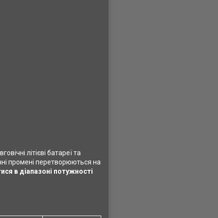
овічні літієві батареї та
ячні промені перетворюються на
ся в діапазоні потужності