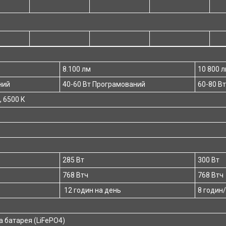
8.100 лм
10 800 
ний
40-60 Вт Програмований
60-80 В
, 6500 К
285 Вт
300 Вт
768 Втч
768 Втч
12 годин на день
8 годин
а батарея (LiFePO4)