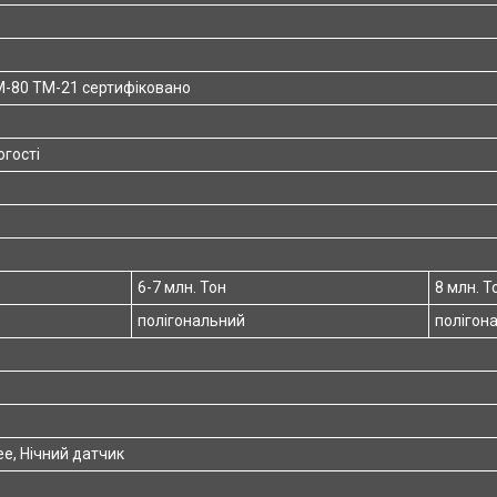
M-80 TM-21 сертифіковано
огості
6-7 млн. Тон
8 млн. Т
полігональний
полігон
ee, Нічний датчик