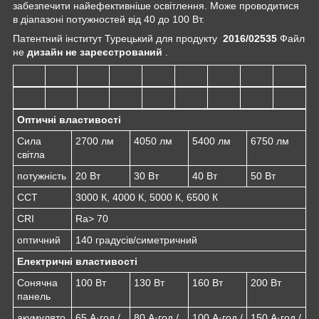
забезпечити найефективніше освітлення. Може проводитися
в діапазоні потужностей від 40 до 100 Вт.
Патентний інститут Турецький для продукту
2016/02535
Файл
не
дизайн не зареєстрований
.
Оптичні властивості
Сила
2700 лм
4050 лм
5400 лм
6750 лм
світла
потужність
20 Вт
30 Вт
40 Вт
50 Вт
CCT
3000 К, 4000 К, 5000 К, 6500 К
CRI
Ra> 70
оптичний
140 градусів/симетричний
Електричні властивості
Сонячна
100 Вт
130 Вт
160 Вт
200 Вт
панель
акумулято
65 А·год /
80 А·год /
100 А·год /
150 А·год /