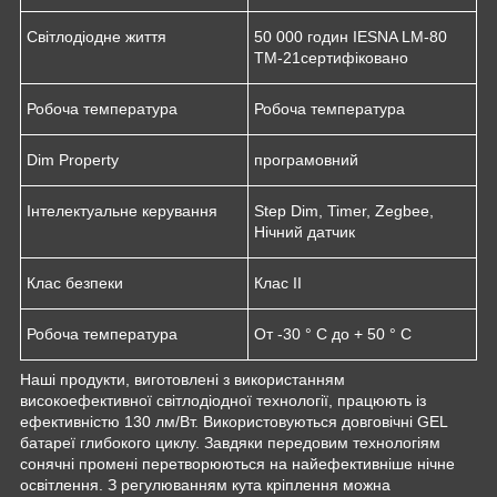
Світлодіодне життя
50 000 годин IESNA LM-80
TM-21сертифіковано
Робоча температура
Робоча температура
Dim Property
програмовний
Інтелектуальне керування
Step Dim, Timer, Zegbee,
Нічний датчик
Клас безпеки
Клас II
Робоча температура
От -30 ° C до + 50 ° C
Наші продукти, виготовлені з використанням
високоефективної світлодіодної технології, працюють із
ефективністю 130 лм/Вт. Використовуються довговічні GEL
батареї глибокого циклу. Завдяки передовим технологіям
сонячні промені перетворюються на найефективніше нічне
освітлення. З регулюванням кута кріплення можна