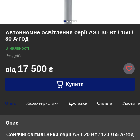
Aвтонномне освітлення серії AST 30 Вт / 150 /
80 A·год
В наявності
Роздріб
17 500
від
₴
Купити
Опис
Характеристики
Доставка
Оплата
Умови п
Опис
Сонячні світильники серії AST 20 Вт / 120 / 65 A·год