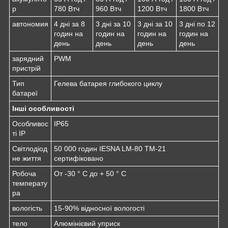
р
780 Втч
960 Втч
1200 Втч
1800 Втч
автономия
4 дні за 8
3 дні за 10
3 дні за 10
3 дні по 12
годин на
годин на
годин на
годин на
день
день
день
день
зарядний
PWM
пристрій
Тип
Гелева батарея глибокого циклу
батареї
Інші особливості
Особливос
IP65
ті IP
Світлодіод
50 000 годин IESNA LM-80 TM-21
не життя
сертифіковано
Робоча
От -30 ° C до + 50 ° C
температу
ра
вологість
15-90% відносної вологості
тело
Алюмінієвий уприск