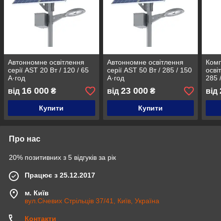
Aвтонномне освітлення
Aвтонномне освітлення
Комп
серії AST 20 Вт / 120 / 65
серії AST 50 Вт / 285 / 150
осві
A·год
A·год
285 
16 000
23 000
від
₴
від
₴
від
Купити
Купити
Про нас
20% позитивних з 5 відгуків за рік
Працює з 25.12.2017
м. Київ
вул.Січевих Стрільців 37/41, Київ, Україна
Контакти