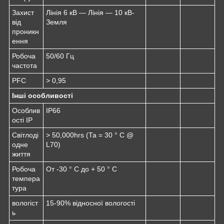
Захист
Лінія 6 кВ — Лінія — 10 кВ-
від
Земля
проникн
ення
Робоча
50/60 Гц
частота
PFC
> 0,95
Інші особливості
Особлив
IP66
ості IP
Світлоді
> 50,000hrs (Та = 30 ° С @
одне
L70)
життя
Робоча
От -30 ° C до + 50 ° C
темпера
тура
вологіст
15-90% відносної вологості
ь