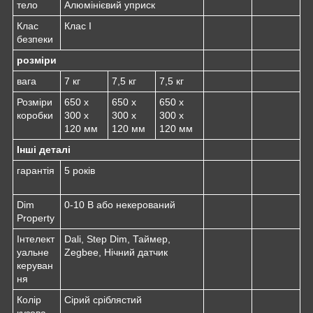
тело
Алюмінієвий уприск
Клас
Клас I
безпеки
розміри
вага
7 кг
7,5 кг
7,5 кг
Розміри
650 x
650 x
650 x
коробки
300 x
300 x
300 x
120 мм
120 мм
120 мм
Інші деталі
гарантія
5 років
Dim
0-10 В або некерований
Property
Інтелект
Dali, Step Dim, Таймер,
уальне
Zegbee, Нічний датчик
керуван
ня
Колір
Сірий сріблястий