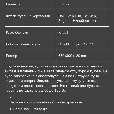
Гарантія
5 років
Інтелектуальне керування
Dali, Step Dim, Таймер,
Zegbee, Нічний датчик
Клас безпеки
Клас I
Робоча температура
От -30 ° C до + 50 ° C
Розмір
650x300x120 mm
Гладка поверхня, вуличне освітлення має новий зовнішній
вигляд із плавними лініями та гладкою структурою кузова. Це
було забезпечено з обслуговуванням без інструменту та
вимикачем енергії. Завдяки регульованому куту він став
придатним для кожного полюса. Він готовий для будь-яких
проєктів потужністю від 60 до 150 Вт.
Перевага в обслуговуванні без інструментів,
Легко замінити водія,