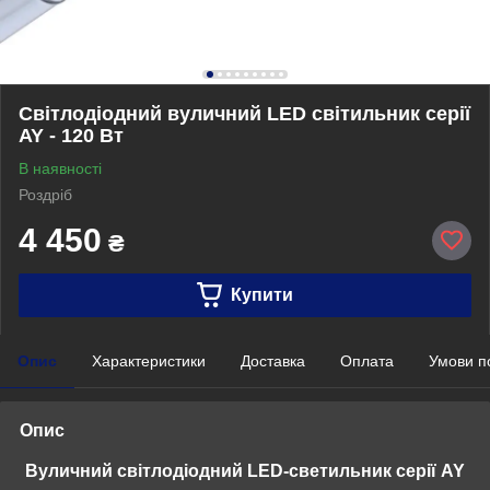
Світлодіодний вуличний LED світильник серії
AY - 120 Вт
В наявності
Роздріб
4 450
₴
Купити
Опис
Характеристики
Доставка
Оплата
Умови п
Опис
Вуличний світлодіодний LED-светильник серії AY