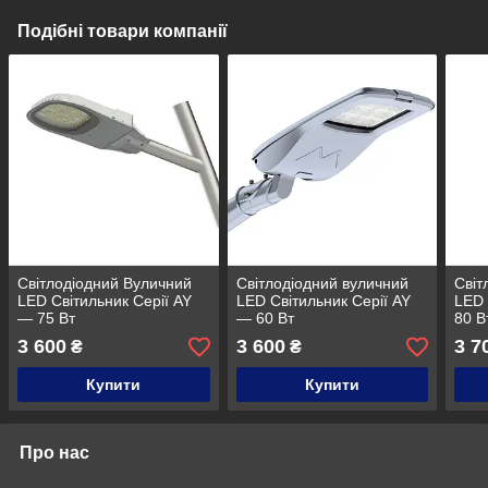
Подібні товари компанії
Світлодіодний Вуличний
Світлодіодний вуличний
Світ
LED Світильник Серії AY
LED Світильник Серії AY
LED 
— 75 Вт
— 60 Вт
80 В
3 600
3 600
3 7
₴
₴
Купити
Купити
Про нас