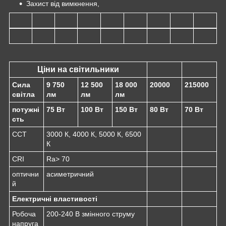
Захист від вимкнення,
Ціни на світильники
Сила
9 750
12 500
18 000
20000
215000
світла
лм
лм
лм
потужні
75 Вт
100 Вт
150 Вт
80 Вт
70 Вт
сть
CCT
3000 К, 4000 К, 5000 К, 6500
К
CRI
Ra> 70
оптични
асиметричний
й
Електричні властивості
Робоча
200-240 В змінного струму
напруга