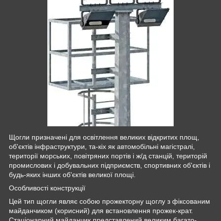
Щогли призначені для освітлення великих відкритих площ,
об'єктів інфраструктури, та-кіх як автомобільні магістралі,
території морських, повітряних портів і ж/д станцій, територій
промислових і добувальних підприємств, спортивних об'єктів і
будь-яких інших об'єктів великої площі.
Особливості конструкції
Цей тип щогли являє собою прожекторну щоглу з фіксованим
майданчиком (корисний) для встановлення прожек-крат.
Стаціонарний майданчик представлений великим багато-