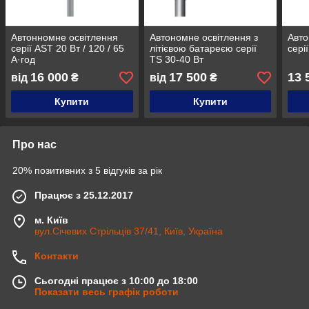
Aвтонномне освітлення
Автономне освітлення з
Aвто
серії AST 20 Вт / 120 / 65
літієвою батареєю серії
сері
A·год
ТS 30-40 Вт
Програмований
16 000
17 500
13 
від
₴
від
₴
Купити
Купити
Про нас
20% позитивних з 5 відгуків за рік
Працює з 25.12.2017
м. Київ
вул.Січевих Стрільців 37/41, Київ, Україна
Контакти
Сьогодні працює з 10:00 до 18:00
Показати весь графік роботи