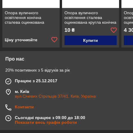
Опора вуличного
Опора вуличного
Опор
освітлення конічна
освітлення сталева
осві
сталева оцинкована
оцинкована кругла конічна
оцин
кругла конічна 7 м/3 мм
4 м/3 мм
6 м/
10
4 3
₴
Ціну уточнюйте
Купити
Про нас
20% позитивних з 5 відгуків за рік
Працює з 25.12.2017
м. Київ
вул.Січевих Стрільців 37/41, Київ, Україна
Контакти
Сьогодні працює з 09:00 до 18:00
Показати весь графік роботи