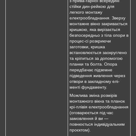
з прива-гарної всередині
стійки дин-рейкою для
легкого монтажу
електрообладнання. Зверху
монтажне вікно закривається
кришкою, яка вирізається
безпосередньо з тіла опори в
процес-сі розкриючи
заготовки, кришка
встановлюється заокруглено
та кріпиться за допомогою
планки та болта. Опора
передбачає підземне
підведення живлення через
отвори в закладному елі-
менті фундаменту.
Можлива зміна розмірів
монтажного вікна та планок
крі-плівія електрообладнання
(оговарюється під час
замовлення й ви —
повнюється індивідуальним
проєктом).