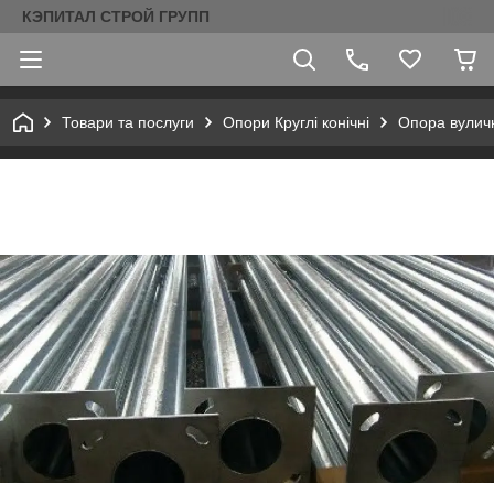
КЭПИТАЛ СТРОЙ ГРУПП
Товари та послуги
Опори Круглі конічні
Опора вуличн