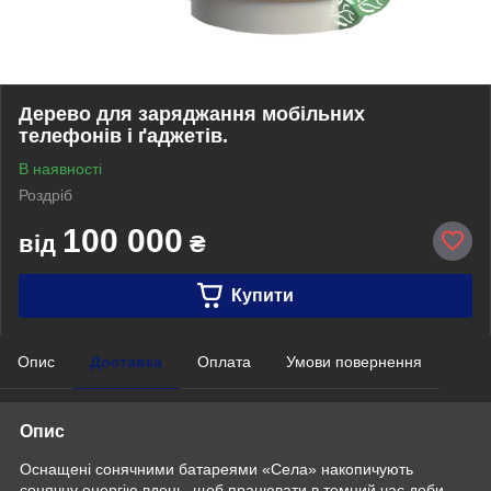
Дерево для заряджання мобільних
телефонів і ґаджетів.
В наявності
Роздріб
100 000
від
₴
Купити
Опис
Доставка
Оплата
Умови повернення
Опис
Оснащені сонячними батареями «Села» накопичують
сонячну енергію вдень, щоб працювати в темний час доби.