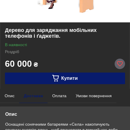
Дерево для заряджання мобільних
телефонів і ґаджетів.
В наявності
Роздріб
60 000
₴
Купити
Опис
Доставка
Оплата
Умови повернення
Опис
Оснащені сонячними батареями «Села» накопичують
сонячну енергію вдень, щоб працювати в темний час доби.