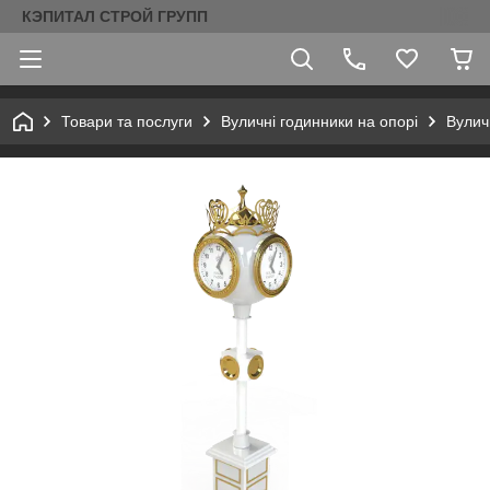
КЭПИТАЛ СТРОЙ ГРУПП
Товари та послуги
Вуличні годинники на опорі
Вулич