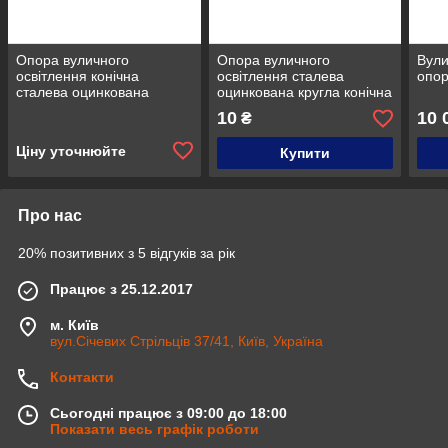
Опора вуличного
Опора вуличного
Вули
освітлення конічна
освітлення сталева
опор
сталева оцинкована
оцинкована кругла конічна
кругла конічна 7 м/3 мм
4 м/3 мм
10
10 
₴
Ціну уточнюйте
Купити
Про нас
20% позитивних з 5 відгуків за рік
Працює з 25.12.2017
м. Київ
вул.Січевих Стрільців 37/41, Київ, Україна
Контакти
Сьогодні працює з 09:00 до 18:00
Показати весь графік роботи