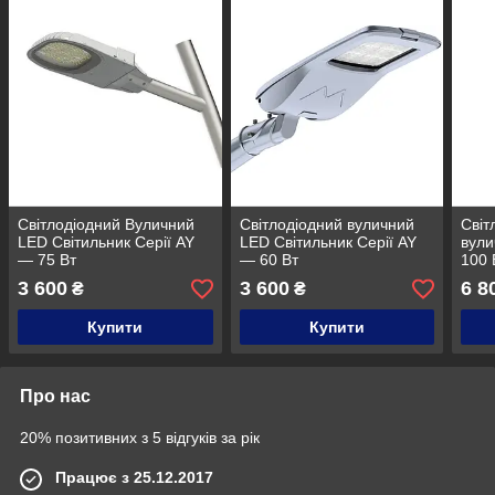
Світлодіодний Вуличний
Світлодіодний вуличний
Світ
LED Світильник Серії AY
LED Світильник Серії AY
вули
— 75 Вт
— 60 Вт
100 
3 600
3 600
6 8
₴
₴
Купити
Купити
Про нас
20% позитивних з 5 відгуків за рік
Працює з 25.12.2017