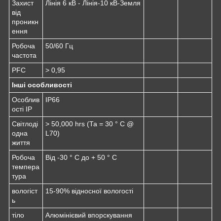
Захист
Лінія 6 кВ - Лінія-10 кВ-Земля
від
проникн
ення
Робоча
50/60 Гц
частота
PFC
> 0,95
Інші особливості
Особлив
IP66
ості IP
Світлоді
> 50,000 hrs (Та = 30 ° С @
одна
L70)
життя
Робоча
Від -30 ° C до + 50 ° C
темпера
тура
вологіст
15-90% відносної вологості
ь
тіло
Алюмінієвий впорскування