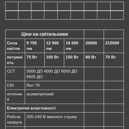
Ціни на світильники
Сила
9 750
12 500
18 000
20000
215000
світла
лм
лм
лм
потужні
75 Вт
100 Вт
150 Вт
80 Вт
70 Вт
сть
CCT
3000 ДО 4000 ДО 5000 ДО
6500 ДО
CRI
Ra> 70
оптични
асиметричний
й
Електричні властивості
Робоча
200-240 В змінного струму
напруга