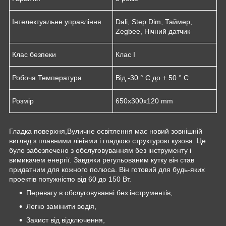
Інтелектуальне управління
Dali, Step Dim, Таймер,
Zegbee, Нічний датчик
Клас безпеки
Клас I
Робоча Температура
Від -30 ° C до + 50 ° C
Розмір
650x300x120 mm
Гладка поверхня,Вуличне освітлення має новий зовнішній
вигляд з плавними лініями і гладкою структурою кузова. Це
було забезпечено з обслуговуванням без інструменту і
вимикачем енергії. Завдяки регульованим кутку він став
придатним для кожного полюса. Він готовий для будь-яких
проектів потужністю від 60 до 150 Вт.
Перевагу в обслуговуванні без інструментів,
Легко замінити водія,
Захист від відключення,