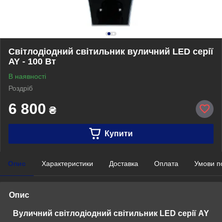
Світлодіодний світильник вуличний LED серії
AY - 100 Вт
В наявності
Роздріб
6 800
₴
Купити
Опис
Характеристики
Доставка
Оплата
Умови п
Опис
Вуличний світлодіодний світильник LED серії AY