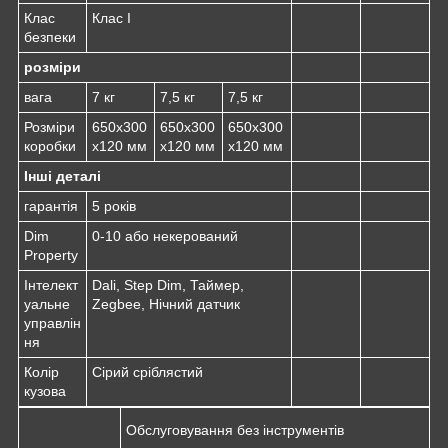
Клас
Клас I
безпеки
розміри
вага
7 кг
7,5 кг
7,5 кг
Розміри
650x300
650x300
650x300
коробки
x120 мм
x120 мм
x120 мм
Інші деталі
гарантія
5 років
Dim
0-10 або некерований
Property
Інтелект
Dali, Step Dim, Таймер,
уальне
Zegbee, Нічний датчик
управлін
ня
Колір
Сірий сріблястий
кузова
Обслуговування без інструментів