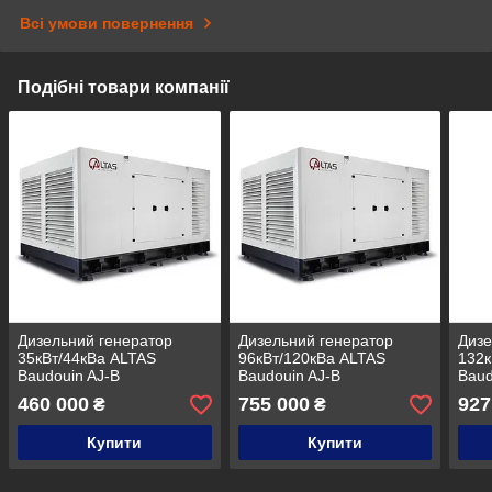
Всі умови повернення
Подібні товари компанії
Дизельний генератор
Дизельний генератор
Дизе
35кВт/44кВа ALTAS
96кВт/120кВа ALTAS
132к
Baudouin AJ-B
Baudouin AJ-B
Baud
460 000
755 000
927
₴
₴
Купити
Купити