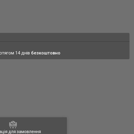
ротягом 14 днів
безкоштовно
ація для замовлення