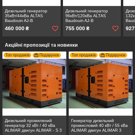
Дизельний генератор
Дизельний генератор
Дизе
35кВт/44кВа ALTAS
96кВт/120кВа ALTAS
132к
Baudouin AJ-B
Baudouin AJ-B
Baud
460 000
755 000
927
₴
₴
Акційні пропозиції та новинки
Топ продажів
Подарунок
Топ продажів
Подарунок
Дизельний промилений
Генератор дизельний
генератор 32 кВт / 40 кВа
промисловий 40 кВт / 55 кВа
ALIMAR двигун ALIMAR - S 3
ALIMAR двигун ALIMAR 3