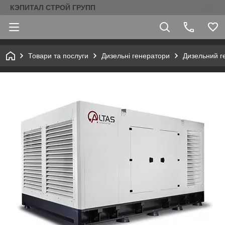
КЭПИТАЛ СТРОЙ ГРУПП
Товари та послуги
Дизельні генератори
Дизельний г