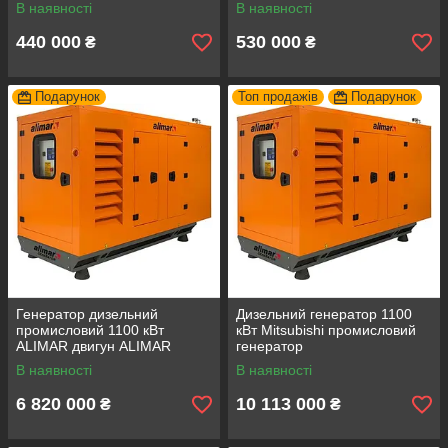
фази 50Гц
фази Дизельна
В наявності
В наявності
електростанція
440 000
530 000
₴
₴
Подарунок
Топ продажів
Подарунок
Генератор дизельний
Дизельний генератор 1100
промисловий 1100 кВт
кВт Mitsubishi промисловий
ALIMAR двигун ALIMAR
генератор
трифазний. Дизельна
В наявності
В наявності
електростанція
6 820 000
10 113 000
₴
₴