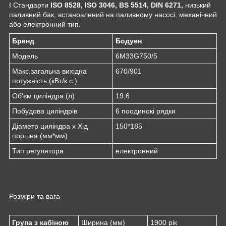
I Стандарти
ISO 8528, ISO 3046, BS 5514, DIN 6271,
низький
паливний бак, встановлений на паливному насосі, механічний
або електронний тип.
Бренд
Бодуен
Модель
6M33G750/5
Макс.загальна вихідна
670/901
потужність (кВт/к.с.)
Об'єм циліндра (л)
19,6
Побудова циліндрів
6 поодинокі рядки
Діаметр циліндра x Хід
150*185
поршня (мм*мм)
Тип регулятора
електронний
Розміри та вага
Група з кабіною
Ширина (мм)
1900 рік