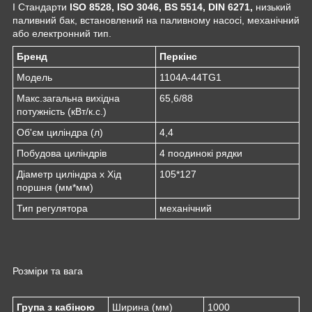
I Стандарти
ISO 8528, ISO 3046, BS 5514, DIN 6271,
низький
паливний бак, встановлений на паливному насосі, механічний
або електронний тип.
Бренд
Перкінс
Модель
1104A-44TG1
Макс.загальна вихідна
65,6/88
потужність (кВт/к.с.)
Об'єм циліндра (л)
4,4
Побудова циліндрів
4 поодинокі рядки
Діаметр циліндра x Хід
105*127
поршня (мм*мм)
Тип регулятора
механічний
Розміри та вага
Група з кабіною
Ширина (мм)
1000