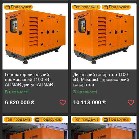
Подарунок
Топ продажів
Подарунок
Генератор дизельний
Дизельний генератор 1100
промисловий 1100 кВт
кВт Mitsubishi промисловий
ALIMAR двигун ALIMAR
генератор
трифазний. Дизельна
В наявності
В наявності
електростанція
6 820 000
10 113 000
₴
₴
Топ продажів
Подарунок
Топ продажів
Подарунок