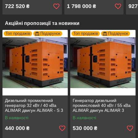
722 520
1 798 000
927
₴
₴
Акційні пропозиції та новинки
Топ продажів
Подарунок
Топ продажів
Подарунок
Дизельний промилений
Генератор дизельний
генератор 32 кВт / 40 кВа
промисловий 40 кВт / 55 кВа
ALIMAR двигун ALIMAR - S 3
ALIMAR двигун ALIMAR 3
фази 50Гц
фази Дизельна
В наявності
В наявності
електростанція
440 000
530 000
₴
₴