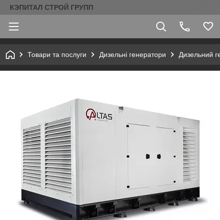
КЭПИТАЛ СТРОЙ ГРУПП
Товари та послуги
Дизельні генератори
Дизельний г