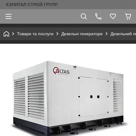
КЭПИТАЛ СТРОЙ ГРУПП
Товари та послуги
Дизельні генератори
Дизельний г