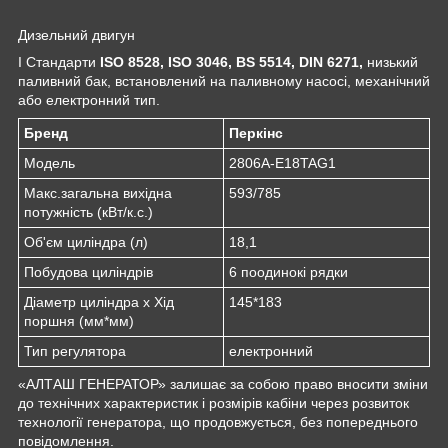
Дизельний двигун
I Стандарти
ISO 8528, ISO 3046, BS 5514, DIN 6271,
низький
паливний бак, встановлений на паливному насосі, механічний
або електронний тип.
Бренд
Перкінс
Модель
2806A-E18TAG1
Макс.загальна вихідна
593/785
потужність (кВт/к.с.)
Об'єм циліндра (л)
18,1
Побудова циліндрів
6 поодинокі рядки
Діаметр циліндра x Хід
145*183
поршня (мм*мм)
Тип регулятора
електронний
«АЛТАШ ГЕНЕРАТОР» залишає за собою право вносити зміни
до технічних характеристик і розмірів кабіни через розвиток
технології генератора, що продовжується, без попереднього
повідомлення.