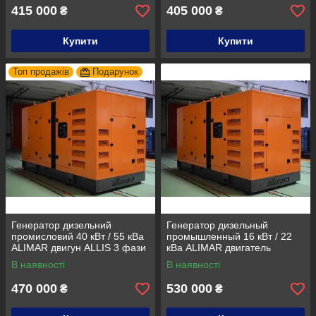
415 000
405 000
₴
₴
Купити
Купити
Топ продажів
Подарунок
Генератор дизельний
Генератор дизельный
промисловий 40 кВт / 55 кВа
промышленный 16 кВт / 22
ALIMAR двигун ALLIS 3 фази
кВа ALIMAR двигатель
Дизельна електростанція
PERKINS Дизельная
В наявності
В наявності
электростанция
470 000
530 000
₴
₴