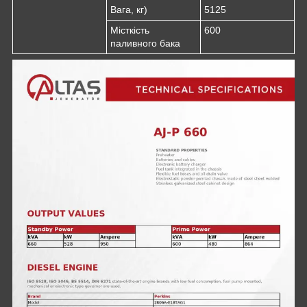
Вага, кг)
5125
Місткість
600
паливного бака