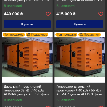
ALIMAR двигун ALIMAR - S 3
ALIMAR двигун ALIMAR - N 3
фази 50Гц
фази 50Гц
В наявності
В наявності
440 000
415 000
₴
₴
Купити
Купити
Топ продажів
Подарунок
Топ продажів
Подарунок
Дизельний промилений
Генератор дизельний
генератор 32 кВт / 40 кВа
промисловий 40 кВт / 55 кВа
ALIMAR двигун ALLIS 3 фази
ALIMAR двигун ALLIS 3 фази
50Гц
Дизельна електростанція
В наявності
В наявності