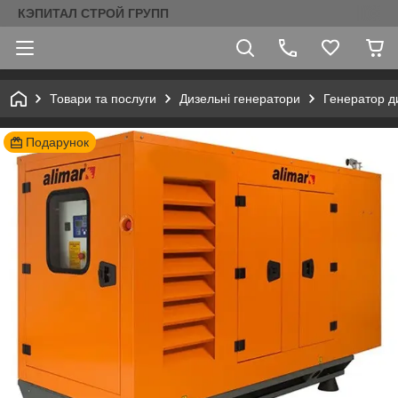
КЭПИТАЛ СТРОЙ ГРУПП
Товари та послуги
Дизельні генератори
Генератор д
Подарунок