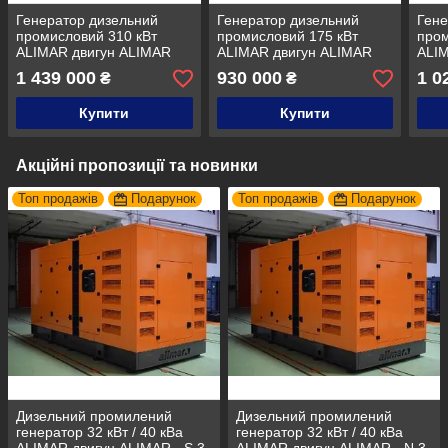
Генератор дизельний
Генератор дизельний
Гене
промисловий 310 кВт
промисловий 175 кВт
пром
ALIMAR двигун ALIMAR
ALIMAR двигун ALIMAR
ALI
трифазний. Дизельна
трифазний. Дизельна
триф
1 439 000
930 000
1 0
₴
₴
електростанція.
електростанція.БЕЗ
елек
КОЖУХА
Купити
Купити
Акційні пропозиції та новинки
Топ продажів
Подарунок
Топ продажів
Подарунок
Дизельний промилений
Дизельний промилений
генератор 32 кВт / 40 кВа
генератор 32 кВт / 40 кВа